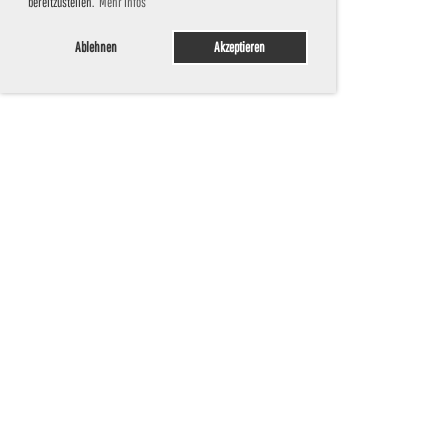
bereitzustellen.
Mehr Infos
Ablehnen
Akzeptieren
Partner und Sponsoren
Hier könnte auch Ihr Logo stehen!
Sprechen Sie uns gerne an.