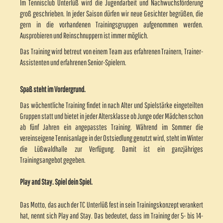
Im Tennisclub Unterlüß wird die Jugendarbeit und Nachwuchsförderung
groß geschrieben. In jeder Saison dürfen wir neue Gesichter begrüßen, die
gern in die vorhandenen Trainingsgruppen aufgenommen werden.
Ausprobieren und Reinschnuppern ist immer möglich.
Das Training wird betreut von einem Team aus erfahrenen Trainern, Trainer-
Assistenten und erfahrenen Senior-Spielern.
Spaß steht im Vordergrund.
Das wöchentliche Training findet in nach Alter und Spielstärke eingeteilten
Gruppen statt und bietet in jeder Altersklasse ob Junge oder Mädchen schon
ab fünf Jahren ein angepasstes Training. Während im Sommer die
vereinseigene Tennisanlage in der Ostsiedlung genutzt wird, steht im Winter
die Lüßwaldhalle zur Verfügung. Damit ist ein ganzjähriges
Trainingsangebot gegeben.
Play and Stay. Spiel dein Spiel.
Das Motto, das auch der TC Unterlüß fest in sein Trainingskonzept verankert
hat, nennt sich Play and Stay. Das bedeutet, dass im Training der 5- bis 14-