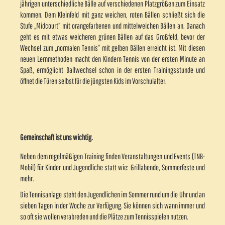
jährigen unterschiedliche Bälle auf verschiedenen Platzgrößen zum Einsatz
kommen. Dem Kleinfeld mit ganz weichen, roten Bällen schließt sich die
Stufe „Midcourt“ mit orangefarbenen und mittelweichen Bällen an. Danach
geht es mit etwas weicheren grünen Bällen auf das Großfeld, bevor der
Wechsel zum „normalen Tennis“ mit gelben Bällen erreicht ist. Mit diesen
neuen Lernmethoden macht den Kindern Tennis von der ersten Minute an
Spaß, ermöglicht Ballwechsel schon in der ersten Trainingsstunde und
öffnet die Türen selbst für die jüngsten Kids im Vorschulalter.
Gemeinschaft ist uns wichtig.
Neben dem regelmäßigen Training finden Veranstaltungen und Events (TNB-
Mobil) für Kinder und Jugendliche statt wie: Grillabende, Sommerfeste und
mehr.
Die Tennisanlage steht den Jugendlichen im Sommer rund um die Uhr und an
sieben Tagen in der Woche zur Verfügung. Sie können sich wann immer und
so oft sie wollen verabreden und die Plätze zum Tennisspielen nutzen.