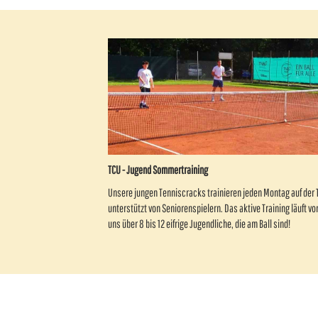
TCU - Jugend Sommertraining
Unsere jungen Tenniscracks trainieren jeden Montag auf der 
unterstützt von Seniorenspielern. Das aktive Training läuft von
uns über 8 bis 12 eifrige Jugendliche, die am Ball sind!