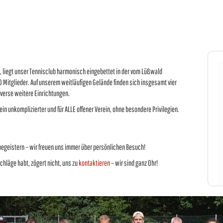
, liegt unser Tennisclub harmonisch eingebettet in der vom Lüßwald
0 Mitglieder. Auf unserem weitläufigen Gelände finden sich insgesamt vier
iverse weitere Einrichtungen.
ein unkomplizierter und für ALLE offener Verein, ohne besondere Privilegien.
begeistern – wir freuen uns immer über persönlichen Besuch!
hläge habt, zögert nicht, uns zu
kontaktieren
– wir sind ganz Ohr!